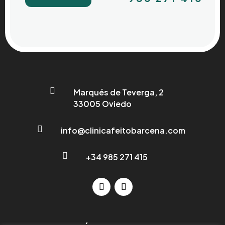

Marqués de Teverga, 2
33005 Oviedo

info@clinicafeitobarcena.com

+34 985 271 415