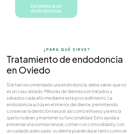
Excelencia en
endodoncias
¿PARA QUÉ SIRVE?
Tratamiento de endodoncia
en Oviedo
Si le han recomendado una endodoncia, debe saber que no
es un caso aislado. Millones de dientes son tratados y
salvados cada año mediante este procedimiento. La
endodoncia actúa en el interior del diente, permitiendo
conservar la dentición natural, así como el hueso y la encía
que lo rodean, y mantener su funcionalidad. Esto ayuda a
preservar una sonrisa natural, comer con comodidad y, con
un cuidado adecuado, su diente puede durar tanto como el