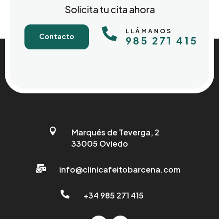
Solicita tu cita ahora

LLÁMANOS
Contacto
985 271 415

Marqués de Teverga, 2
33005 Oviedo

info@clinicafeitobarcena.com

+34 985 271 415