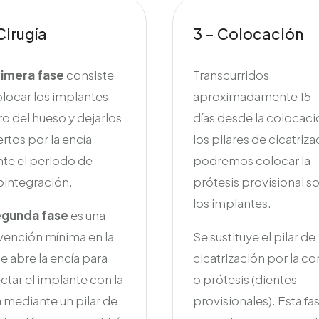
Cirugía
3 – Colocación
rimera fase
consiste
Transcurridos
locar los implantes
aproximadamente 15
o del hueso y dejarlos
días desde la colocaci
rtos por la encía
los pilares de cicatriz
nte el periodo de
podremos colocar la
ointegración.
prótesis provisional s
los implantes.
egunda fase
es una
vención mínima en la
Se sustituye el pilar de
e abre la encía para
cicatrización por la c
tar el implante con la
o prótesis (dientes
 mediante un pilar de
provisionales). Esta fa