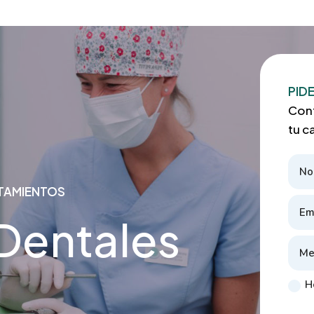
PIDE
Cont
tu c
TAMIENTOS
Dentales
H