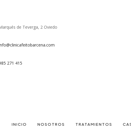
Marqués de Teverga, 2 Oviedo
info@clinicafeitobarcena.com
985 271 415
INICIO
NOSOTROS
TRATAMIENTOS
CA