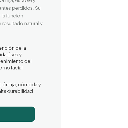
entes perdidos. Su
 la función
n resultado natural y
ención de la
ida ósea y
enimiento del
rno facial
ión fija, cómoda y
lta durabilidad