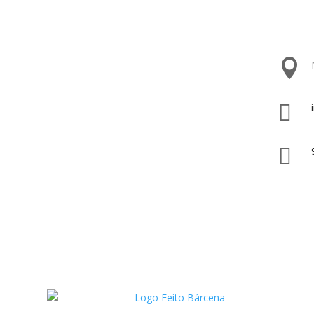


