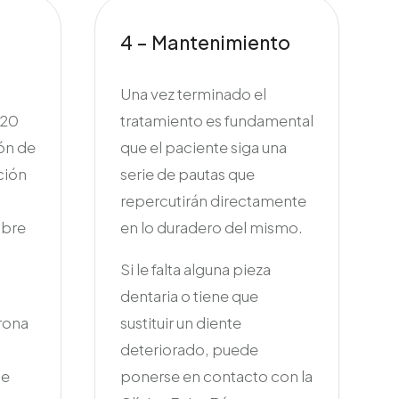
4 – Mantenimiento
Una vez terminado el
-20
tratamiento es fundamental
ón de
que el paciente siga una
ación
serie de pautas que
repercutirán directamente
obre
en lo duradero del mismo.
Si le falta alguna pieza
dentaria o tiene que
orona
sustituir un diente
deteriorado, puede
se
ponerse en contacto con la