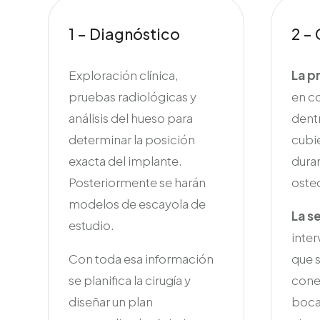
1 – Diagnóstico
2 – 
Exploración clínica,
La p
pruebas radiológicas y
en co
análisis del hueso para
dentr
determinar la posición
cubie
exacta del implante.
dura
Posteriormente se harán
oste
modelos de escayola de
La s
estudio.
inter
Con toda esa información
que s
se planifica la cirugía y
conec
diseñar un plan
boca