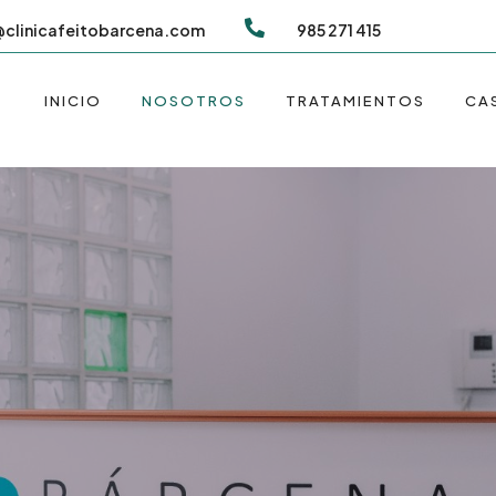

@clinicafeitobarcena.com
985 271 415
INICIO
NOSOTROS
TRATAMIENTOS
CA