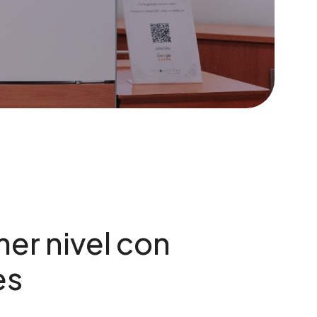
er nivel con
es