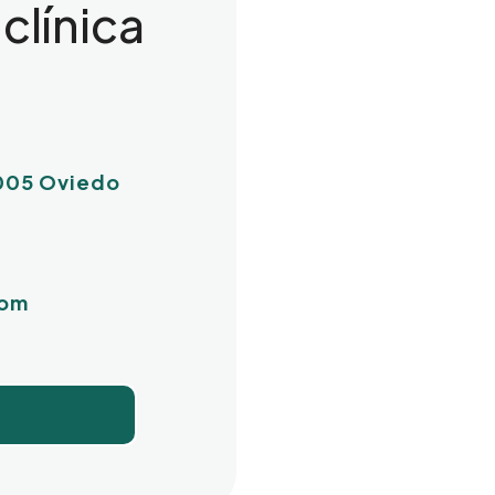
clínica
3005 Oviedo
com