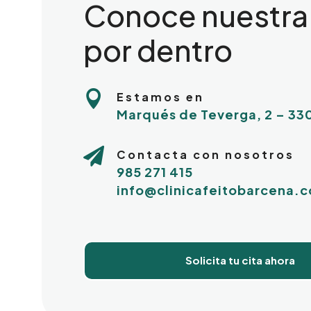
Conoce nuestra 
por dentro

Estamos en
Marqués de Teverga, 2 – 3

Contacta con nosotros
985 271 415
info@clinicafeitobarcena.
Solicita tu cita ahora