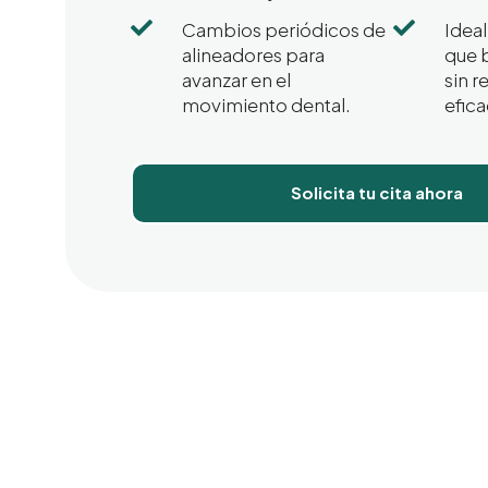


Cambios periódicos de
Ideal
alineadores para
que 
avanzar en el
sin r
movimiento dental.
efica
Solicita tu cita ahora