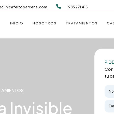

@clinicafeitobarcena.com
985 271 415
INICIO
NOSOTROS
TRATAMIENTOS
CA
PIDE
Cont
tu c
TAMIENTOS
 Invisible