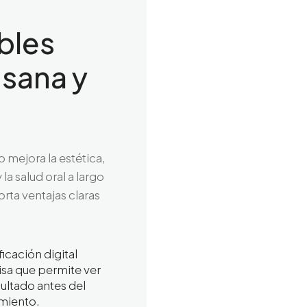
bles
 sana y
o mejora la estética,
la salud oral a largo
rta ventajas claras
ficación digital
isa que permite ver
sultado antes del
amiento.