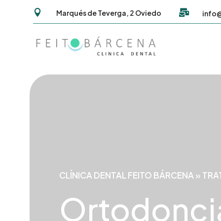


Marqués de Teverga, 2 Oviedo
info
CLÍNICA DENTAL FEITO BÁRCENA
»
TRA
Ortodoncia