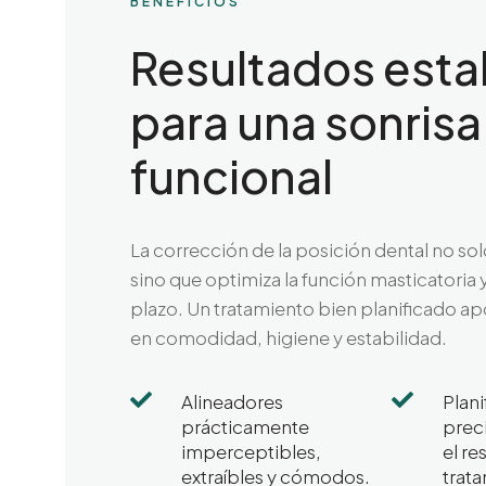
BENEFICIOS
Resultados esta
para una sonrisa
funcional
La corrección de la posición dental no sol
sino que optimiza la función masticatoria y 
plazo. Un tratamiento bien planificado apo
en comodidad, higiene y estabilidad.


Alineadores
Plani
prácticamente
prec
imperceptibles,
el re
extraíbles y cómodos.
trat