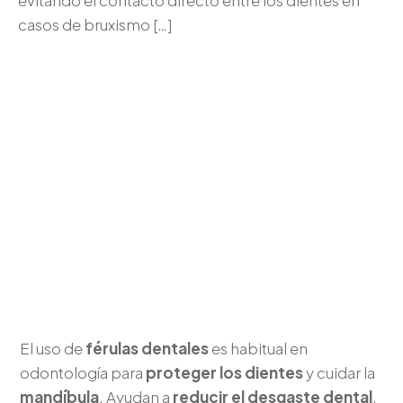
evitando el contacto directo entre los dientes en
casos de bruxismo […]
El uso de
férulas dentales
es habitual en
odontología para
proteger los dientes
y cuidar la
mandíbula
. Ayudan a
reducir el desgaste dental
,