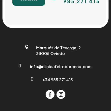
985 271 415

Marqués de Teverga, 2
33005 Oviedo

info@clinicafeitobarcena.com

+34 985 271 415