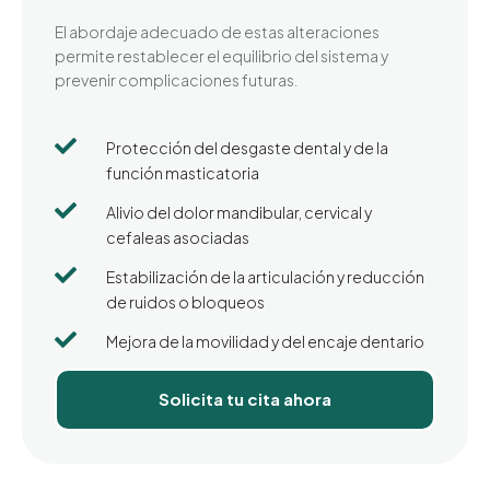
El abordaje adecuado de estas alteraciones
permite restablecer el equilibrio del sistema y
prevenir complicaciones futuras.

Protección del desgaste dental y de la
función masticatoria

Alivio del dolor mandibular, cervical y
cefaleas asociadas

Estabilización de la articulación y reducción
de ruidos o bloqueos

Mejora de la movilidad y del encaje dentario
Solicita tu cita ahora