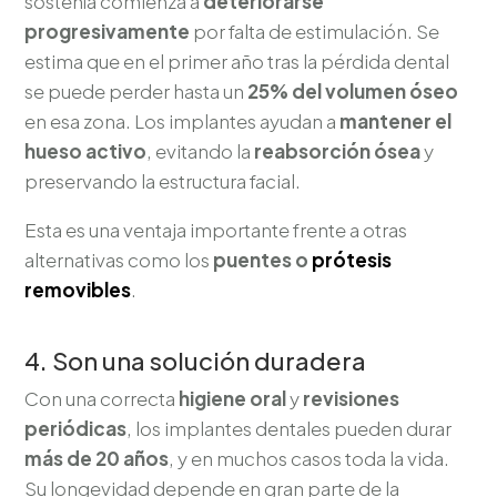
sostenía comienza a
deteriorarse
progresivamente
por falta de estimulación. Se
estima que en el primer año tras la pérdida dental
se puede perder hasta un
25% del volumen óseo
en esa zona. Los implantes ayudan a
mantener el
hueso activo
, evitando la
reabsorción ósea
y
preservando la estructura facial.
Esta es una ventaja importante frente a otras
alternativas como los
puentes o
prótesis
removibles
.
4. Son una solución duradera
Con una correcta
higiene oral
y
revisiones
periódicas
, los implantes dentales pueden durar
más de 20 años
, y en muchos casos toda la vida.
Su longevidad depende en gran parte de la